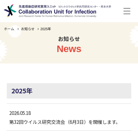
ホーム
お知らせ
2025年
ホーム
Home
お知らせ
News
概要
Overview
構成メンバー
Members
共同研究
Research Collaboration
2025年
次世代育成
Graduate School Program
ウイルス研究交流会
2026.05.18
Seminar
第32回ウイルス研究交流会（6月3日）を開催します。
お知らせ
News