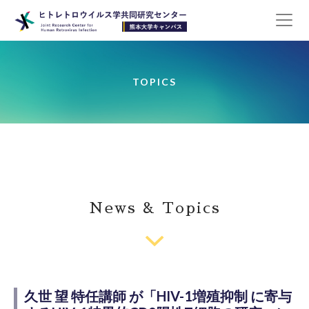
TOPICS
News & Topics
久世 望 特任講師 が「HIV-1増殖抑制 に寄与