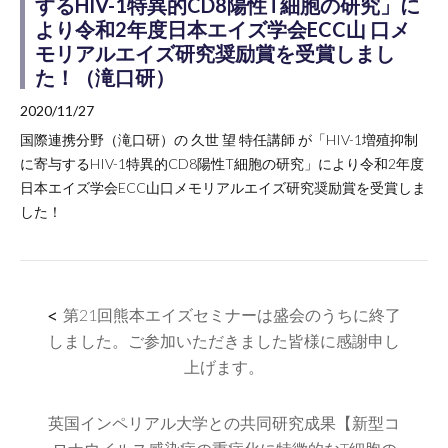
するHIV-1特異的CD8陽性T細胞の研究」に
より令和2年度日本エイズ学会ECC山 口メ
モリアルエイズ研究奨励賞を受賞しまし
た！（滝口研）
2020/11/27
国際連携分野（滝口研）の 久世 望 特任講師 が「HIV-1増殖抑制
に寄与するHIV-1特異的CD8陽性T細胞の研究」により令和2年度
日本エイズ学会ECC山口メモリアルエイズ研究奨励賞を受賞しま
した！
<
第21回熊本エイズセミナーは盛会のうちに終了
しました。ご参加いただきました皆様に感謝申し
上げます。
英国インペリアル大学との共同研究成果【新型コ