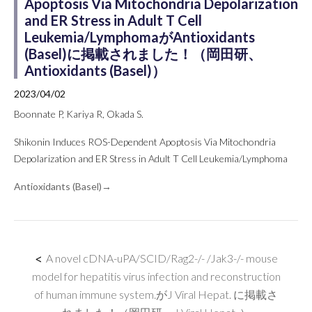
Apoptosis Via Mitochondria Depolarization
and ER Stress in Adult T Cell
Leukemia/LymphomaがAntioxidants
(Basel)に掲載されました！（岡田研、
Antioxidants (Basel)）
2023/04/02
Boonnate P, Kariya R, Okada S.
Shikonin Induces ROS-Dependent Apoptosis Via Mitochondria
Depolarization and ER Stress in Adult T Cell Leukemia/Lymphoma
Antioxidants (Basel)→
<
A novel cDNA-uPA/SCID/Rag2-/- /Jak3-/- mouse
model for hepatitis virus infection and reconstruction
of human immune system.がJ Viral Hepat. に掲載さ