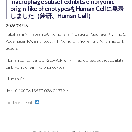
macrophage subset exhibits embryonic
origin-like phenotypesをHuman Cellに発表
しました（鈴研、Human Cell）
2026/04/16
Takahashi N, Habash SA, Komohara Y, Usuki S, Yasunaga KI, Hino S,
Abdelnaser RA, Einarsdottir T, Nomura T, Yonemura A, Ishimoto T,
Suzu S.
Human peritoneal CCR2LowCRIgHigh macrophage subset exhibits
embryonic origin-like phenotypes
Human Cell
doi: 10.1007/s13577-026-01379-z.
For More Deatil