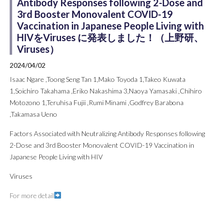
Antibody Responses following 2-Dose and
3rd Booster Monovalent COVID-19
Vaccination in Japanese People Living with
HIVをViruses に発表しました！（上野研、
Viruses）
2024/04/02
Isaac Ngare ,Toong Seng Tan 1,Mako Toyoda 1,Takeo Kuwata
1,Soichiro Takahama ,Eriko Nakashima 3,Naoya Yamasaki ,Chihiro
Motozono 1,Teruhisa Fujii ,Rumi Minami ,Godfrey Barabona
,Takamasa Ueno
Factors Associated with Neutralizing Antibody Responses following
2-Dose and 3rd Booster Monovalent COVID-19 Vaccination in
Japanese People Living with HIV
Viruses
For more detail