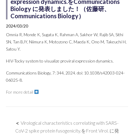
expression dynamics.をCommunications
Biology に発表しました！（佐藤研、
Communications Biology）
2024/03/20
Omnia R, Monde K, Sugata K, Rahman A, Sakhor W, Rajib SA, Sithi
SN, Tan BJY, Niimura K, Motozono C, Maeda K, Ono M, Takeuchi H,
Satou Y.
HIV-Tocky system to visualize proviral expression dynamics.
Communications Biology, 7: 344, 2024. doi: 10.1038/s42003-024-
06025-8.
For more detail
<
Virological characteristics correlating with SARS-
CoV-2 spike protein fusogenicity.をFront Virol. に発